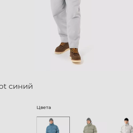
ot синий
Цвета