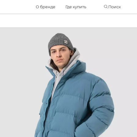
Часто ищут
О бренде
Где купить
Поиск
ботинки
куртка
брюки
рюкзак
джинсы