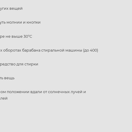
ругих вещей
уть молнии и кнопки
ре не выше 30°С
 оборотах барабана стиральной машины (до 400)
редство для стирки
ть вещь
ном положении вдали от солнечных лучей и
елей