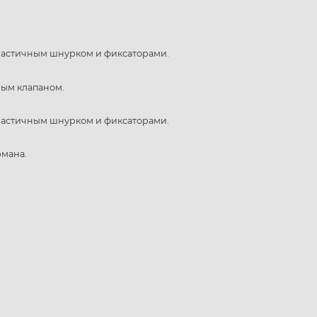
ластичным шнурком и фиксаторами.
ым клапаном.
ластичным шнурком и фиксаторами.
рмана.