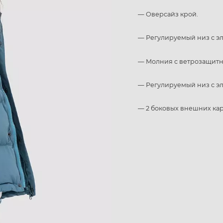
— Оверсайз крой.
— Регулируемый низ с э
— Молния с ветрозащитн
— Регулируемый низ с э
— 2 боковых внешних ка