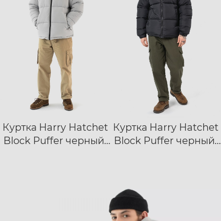
Куртка Harry Hatchet
Куртка Harry Hatchet
XXS
XS
S
XXS
XS
S
Block Puffer черный/
Block Puffer черный/
M
L
XL
XXL
M
L
XL
XXL
серый
черный