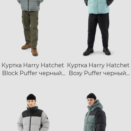
Куртка Harry Hatchet
Куртка Harry Hatchet
XXS
XS
S
XS
S
M
L
Block Puffer черный/
Boxy Puffer черный/
M
L
XL
XXL
XL
XXL
зеленый
голубой