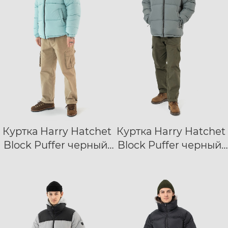
Куртка Harry Hatchet
Куртка Harry Hatchet
XXS
XS
S
XXS
XS
S
Block Puffer черный/
Block Puffer черный/
M
L
XL
XXL
M
L
XL
XXL
голубой
зеленый