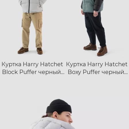
Куртка Harry Hatchet
Куртка Harry Hatchet
XXS
XS
S
XS
S
M
L
Block Puffer черный/
Boxy Puffer черный/
M
L
XL
XXL
XL
XXL
серый
зеленый