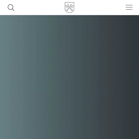
Часто ищут
ботинки
куртка
брюки
рюкзак
джинсы
Популярные товары