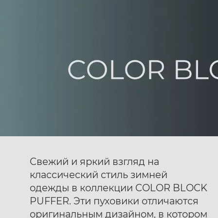
Ботинки муж. Harry
Ботинки муж. Harry
40
41
42
40
41
42
Hatchet Arid black
Hatchet Stiff mono
43
44
45
46
47
43
44
45
46
47
black
Свежий и яркий взгляд на
классический стиль зимней
одежды в коллекции COLOR BLOCK
PUFFER. Эти пуховики отличаются
оригинальным дизайном, в котором