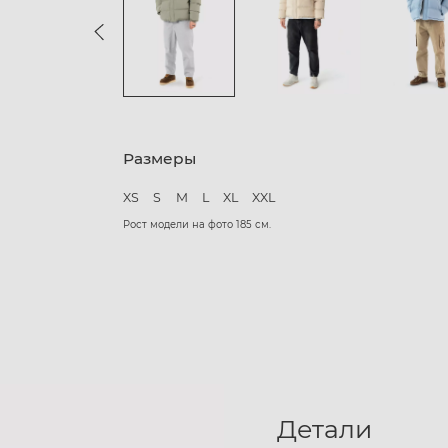
Размеры
XS
S
M
L
XL
XXL
Рост модели на фото 185 см.
Детали