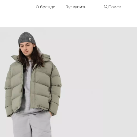
Часто ищут
О бренде
Где купить
Поиск
ботинки
куртка
брюки
рюкзак
джинсы