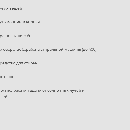
ругих вещей
уть молнии и кнопки
ре не выше 30°С
 оборотах барабана стиральной машины (до 400)
редство для стирки
ть вещь
ном положении вдали от солнечных лучей и
елей