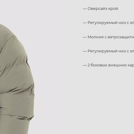
— Оверсайз крой.
— Регулируемый низ с э
— Молния с ветрозащитн
— Регулируемый низ с э
— 2 боковых внешних ка