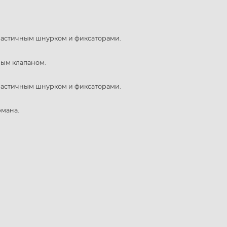
ластичным шнурком и фиксаторами.
ым клапаном.
ластичным шнурком и фиксаторами.
рмана.