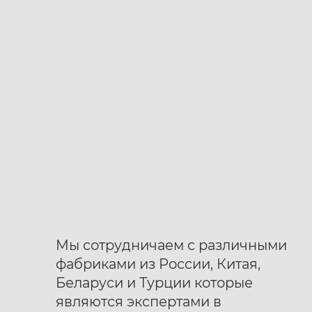
Ботинки муж. Harry
Ботинки муж. Harry
40
41
42
40
41
42
Hatchet Arid black
Hatchet Stiff mono
43
44
45
46
47
43
44
45
46
47
black
Мы сотрудничаем с различными
фабриками из России, Китая,
Беларуси и Турции которые
являются экспертами в