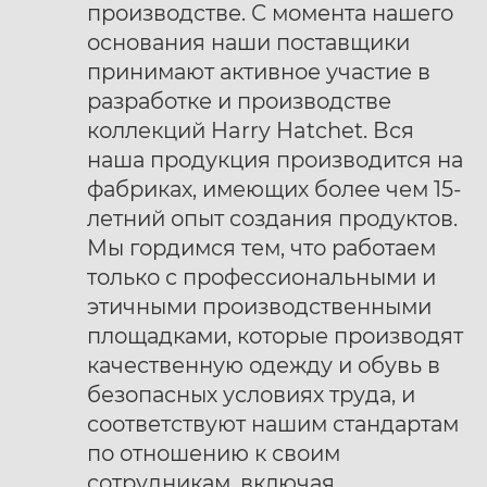
производстве. С момента нашего
основания наши поставщики
принимают активное участие в
разработке и производстве
коллекций Harry Hatchet. Вся
наша продукция производится на
Ботинки муж. Harry
Ботинки муж. Harry
40
41
42
40
41
42
фабриках, имеющих более чем 15-
Hatchet Debris mono
Hatchet Bluff black
43
44
45
46
47
43
44
45
46
47
летний опыт создания продуктов.
black
Мы гордимся тем, что работаем
только с профессиональными и
этичными производственными
площадками, которые производят
качественную одежду и обувь в
безопасных условиях труда, и
соответствуют нашим стандартам
по отношению к своим
сотрудникам, включая