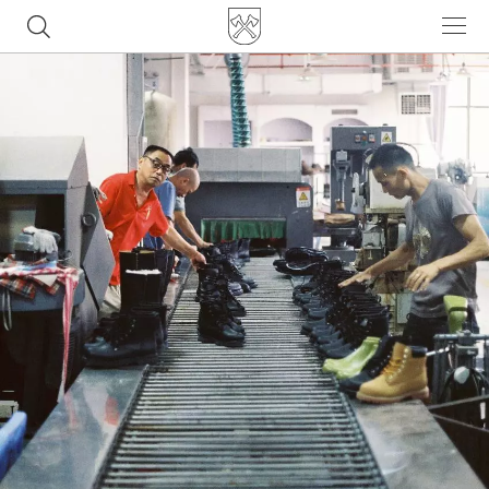
Часто ищут
ботинки
куртка
брюки
рюкзак
джинсы
Популярные товары