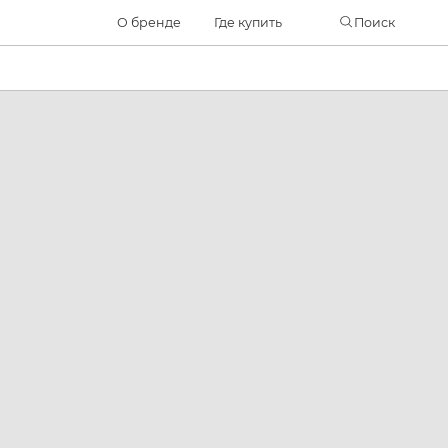
Часто ищут
О бренде
Где купить
Поиск
ботинки
куртка
брюки
рюкзак
джинсы
Применить