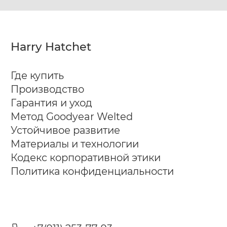
Harry Hatchet
Где купить
Производство
Ботинки муж. Harry
Ботинки муж. Harry
40
41
42
40
41
42
Гарантия и уход
Hatchet Arid black
Hatchet Stiff mono
43
44
45
46
47
43
44
45
46
47
Метод Goodyear Welted
black
Устойчивое развитие
Материалы и технологии
Кодекс корпоративной этики
Политика конфиденциальности