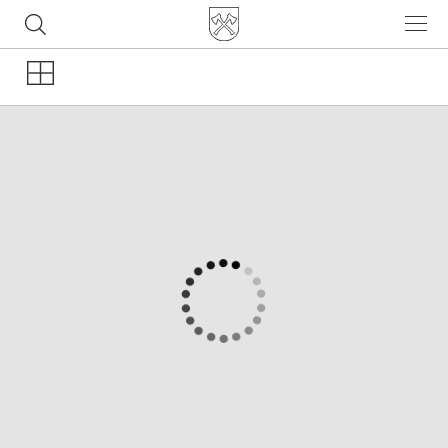
Часто ищут
ботинки
куртка
брюки
рюкзак
джинсы
Применить
Популярные товары