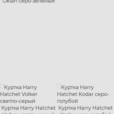
Oklan серо-зеленый
XL
XXL
Куртка Harry Hatchet
Куртка Harry Hatchet
S
M
L
XL
XS
S
M
L