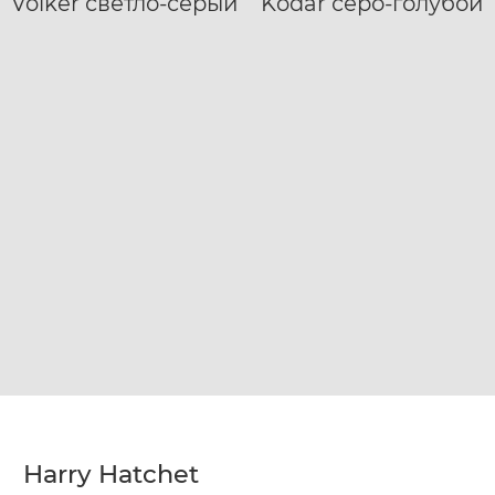
Volker светло-серый
Kodar серо-голубой
XXL
XL
XXL
Harry Hatchet