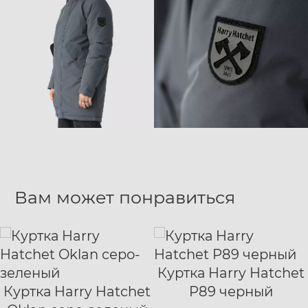
Вам может понравиться
Куртка Harry Hatchet
XS
S
M
L
Куртка Harry Hatchet
P89 черный
XS
S
M
L
XL
XXL
XXXL