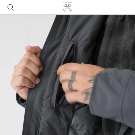
Часто ищут
ботинки
куртка
брюки
рюкзак
джинсы
Популярные товары