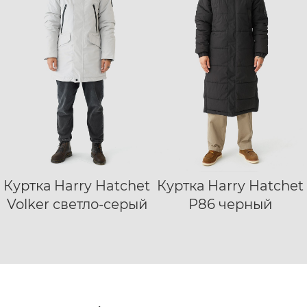
Куртка Harry Hatchet
Куртка Harry Hatchet
S
M
L
XL
XS
S
M
L
Volker светло-серый
P86 черный
XXL
XL
XXL
XXXL