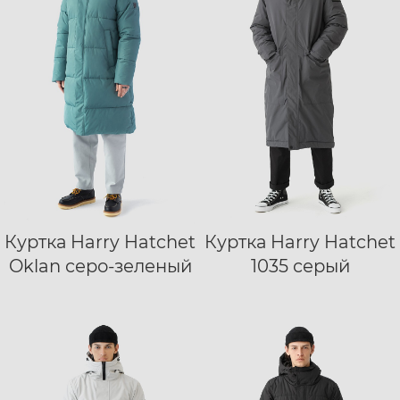
Куртка Harry Hatchet
Куртка Harry Hatchet
XS
S
M
L
S
M
L
XL
Oklan серо-зеленый
1035 серый
XL
XXL
XXL
XXXL