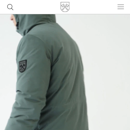
Часто ищут
ботинки
куртка
брюки
рюкзак
джинсы
Популярные товары