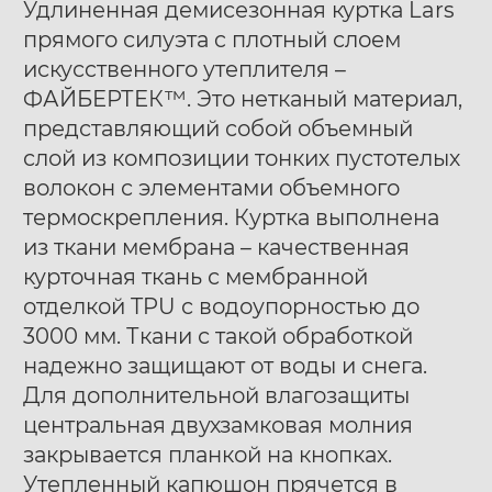
Удлиненная демисезонная куртка Lars
прямого силуэта c плотный слоем
искусcтвенного утеплителя –
ФАЙБЕРТЕК™. Это нетканый материал,
представляющий собой объемный
слой из композиции тонких пустотелых
Ботинки муж. Harry
Ботинки муж. Harry
40
41
42
40
41
42
волокон с элементами объемного
Hatchet Debris mono
Hatchet Bluff black
43
44
45
46
47
43
44
45
46
47
термоскрепления. Куртка выполнена
black
из ткани мембрана – качественная
курточная ткань с мембранной
отделкой TPU с водоупорностью до
3000 мм. Ткани с такой обработкой
надежно защищают от воды и снега.
Для дополнительной влагозащиты
центральная двухзамковая молния
закрывается планкой на кнопках.
Утепленный капюшон прячется в