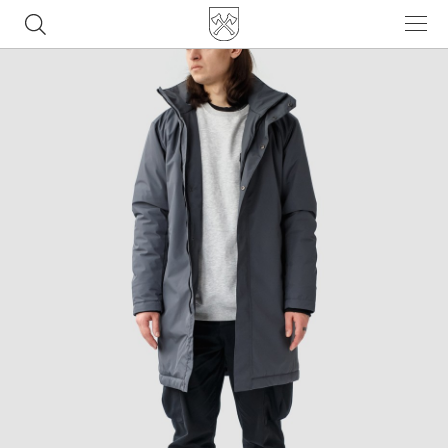
Часто ищут
ботинки
куртка
брюки
рюкзак
джинсы
Популярные товары