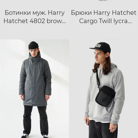
Ботинки муж. Harry
Брюки Harry Hatchet
40
41
42
S
M
L
XL
Hatchet 4802 brown
Cargo Twill lycra
43
44
45
46
47
suede
бежевый