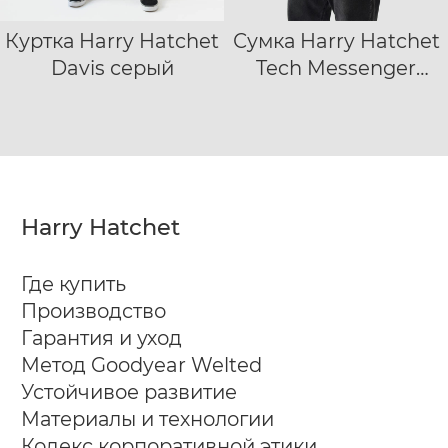
Куртка Harry Hatchet
Сумка Harry Hatchet
S
M
L
XL
Davis серый
Tech Messenger
XXL
XXXL
черный
Harry Hatchet
Где купить
Производство
Гарантия и уход
Метод Goodyear Welted
Устойчивое развитие
Материалы и технологии
Кодекс корпоративной этики