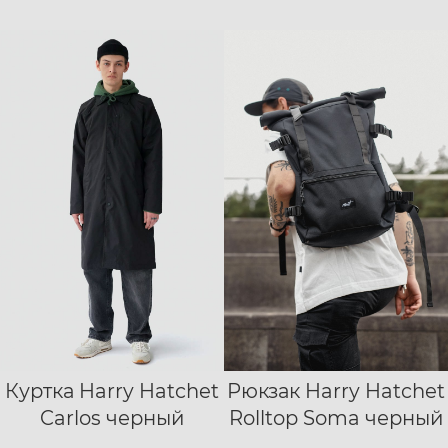
Куртка Harry Hatchet
Рюкзак Harry Hatchet
XS
S
M
L
Carlos черный
Rolltop Soma черный
XL
XXL
XXXL