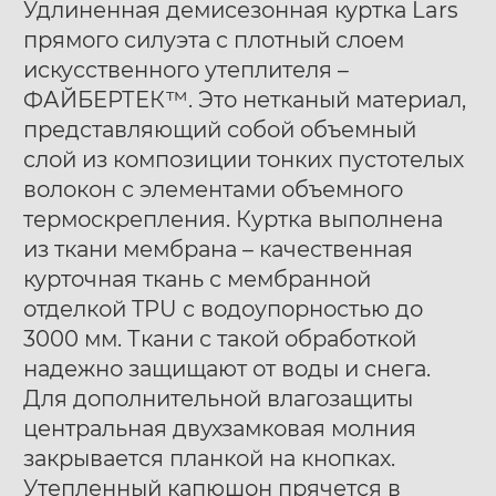
Удлиненная демисезонная куртка Lars
прямого силуэта c плотный слоем
искусcтвенного утеплителя –
ФАЙБЕРТЕК™. Это нетканый материал,
представляющий собой объемный
слой из композиции тонких пустотелых
Ботинки муж. Harry
Ботинки муж. Harry
40
41
42
40
41
42
волокон с элементами объемного
Hatchet Debris mono
Hatchet Bluff black
43
44
45
46
47
43
44
45
46
47
термоскрепления. Куртка выполнена
black
из ткани мембрана – качественная
курточная ткань с мембранной
отделкой TPU с водоупорностью до
3000 мм. Ткани с такой обработкой
надежно защищают от воды и снега.
Для дополнительной влагозащиты
центральная двухзамковая молния
закрывается планкой на кнопках.
Утепленный капюшон прячется в