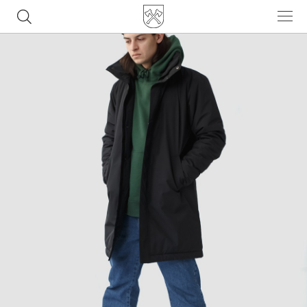
Часто ищут
ботинки
куртка
брюки
рюкзак
джинсы
Популярные товары