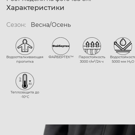
Характеристики
Сезон:
Весна/Осень
Водоотталкивающая
ФАЙБЕРТЕК™
Паростойкость
Водостойкост
пропитка
3000 г/м²/24 ч
5000 мм H₂O
Теплозащита до
-10°С