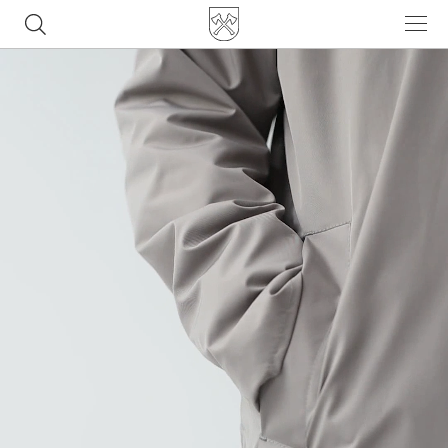
Часто ищут
ботинки
куртка
брюки
рюкзак
джинсы
Популярные товары