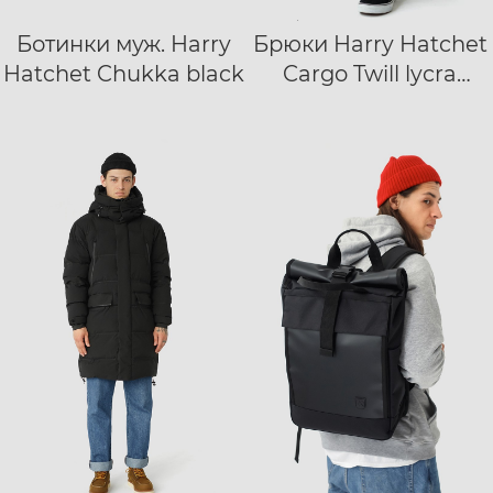
Ботинки муж. Harry
Брюки Harry Hatchet
40
41
42
XS
S
M
L
Hatchet Chukka black
Cargo Twill lycra
43
44
45
46
XL
XXL
XXXL
серый