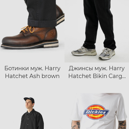
Ботинки муж. Harry
Джинсы муж. Harry
40
41
42
28/32
29/32
Hatchet Ash brown
Hatchet Bikin Cargo
43
44
45
30/32
31/32
32/32
черный
33/32
34/32
36/32