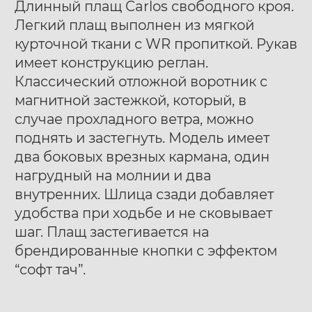
Длинный плащ Carlos свободного кроя.
Легкий плащ выполнен из мягкой
курточной ткани с WR пропиткой. Рукав
имеет конструкцию реглан.
Классический отложной воротник с
магнитной застежкой, который, в
Ботинки муж. Harry
Ботинки муж. Harry
40
41
42
40
41
42
случае прохладного ветра, можно
Hatchet Debris mono
Hatchet Bluff black
43
44
45
46
47
43
44
45
46
47
поднять и застегнуть. Модель имеет
black
два боковых врезных кармана, один
нагрудный на молнии и два
внутренних. Шлица сзади добавляет
удобства при ходьбе и не сковывает
шаг. Плащ застегивается на
брендированные кнопки с эффектом
“софт тач”.