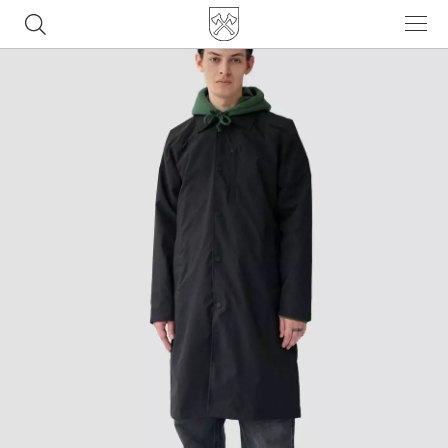
Часто ищут
ботинки
куртка
брюки
рюкзак
джинсы
Популярные товары