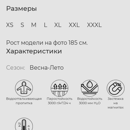
Размеры
XS
S
M
L
XL
XXL
XXXL
Рост модели на фото 185 см.
Характеристики
Сезон:
Весна-Лето
Водоотталкивающая
Паростойкость
Водостойкость
Застежка
пропитка
3000 г/м²/24 ч
3000 мм H₂O
на
магнитах