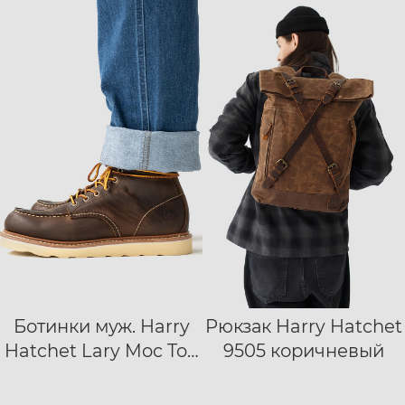
Ботинки муж. Harry
Рюкзак Harry Hatchet
40
41
42
Hatchet Lary Moc Toe
9505 коричневый
43
44
45
46
47
dark brown