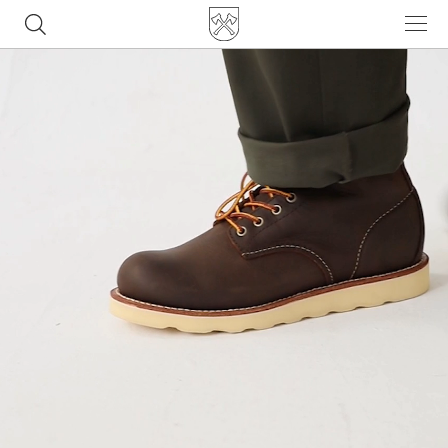
Часто ищут
ботинки
куртка
брюки
рюкзак
джинсы
Популярные товары