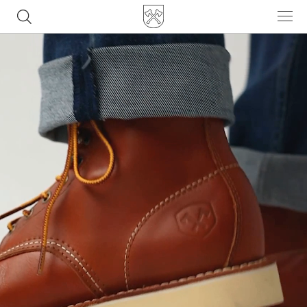
Часто ищут
ботинки
куртка
брюки
рюкзак
джинсы
Популярные товары