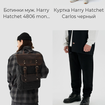
Ботинки муж. Harry
Куртка Harry Hatchet
40
41
42
XS
S
M
L
Hatchet 4806 mono
Carlos черный
43
44
45
46
47
XL
XXL
XXXL
black