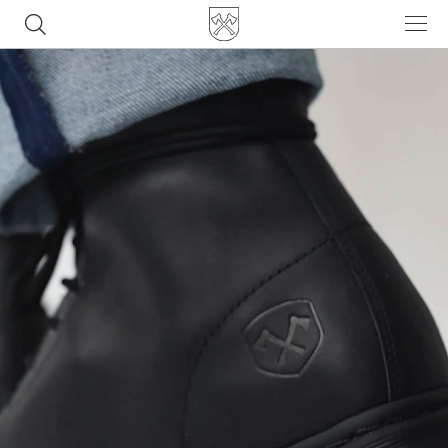
Часто ищут
ботинки
куртка
брюки
рюкзак
джинсы
Популярные товары