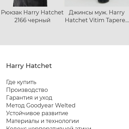
Рюкзак Harry Hatchet
Джинсы муж. Harry
28/30
2166 черный
Hatchet Vitim Tapered
29/30
30/30
31/30
черный
32/30
33/30
34/30
36/30
38/30
40/30
Harry Hatchet
Где купить
Производство
Гарантия и уход
Метод Goodyear Welted
Устойчивое развитие
Материалы и технологии
Кодекс корпоративной этики