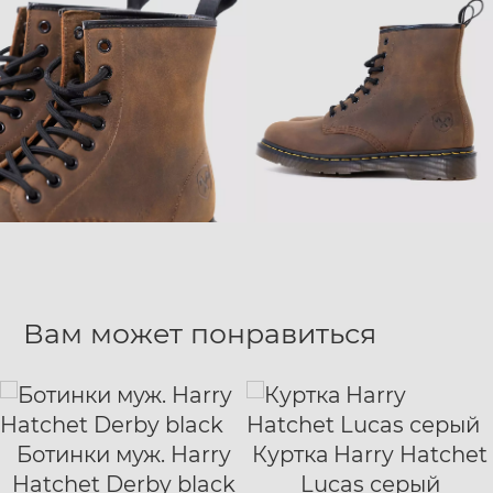
Вам может понравиться
Ботинки муж. Harry
Куртка Harry Hatchet
40
41
42
S
M
L
XL
Hatchet Derby black
Lucas серый
43
44
45
46
47
XXL