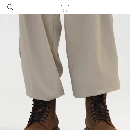
Часто ищут
ботинки
куртка
брюки
рюкзак
джинсы
Популярные товары