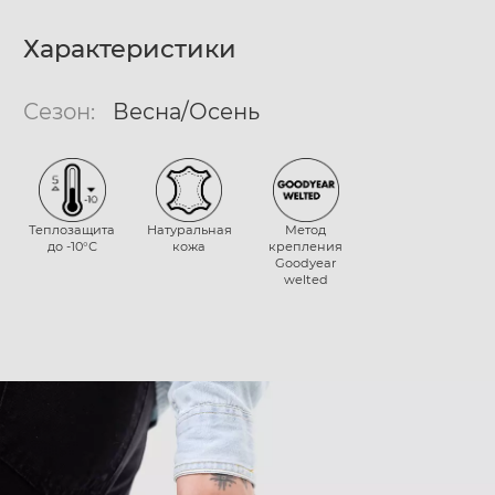
Характеристики
Сезон:
Весна/Осень
Теплозащита
Натуральная
Метод
до -10°С
кожа
крепления
Goodyear
welted