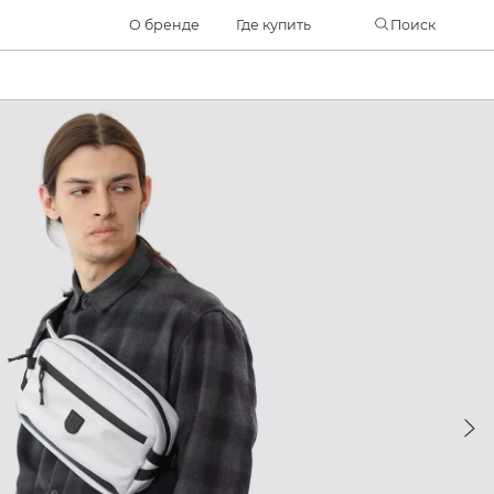
Часто ищут
О бренде
Где купить
Поиск
ботинки
куртка
брюки
рюкзак
джинсы