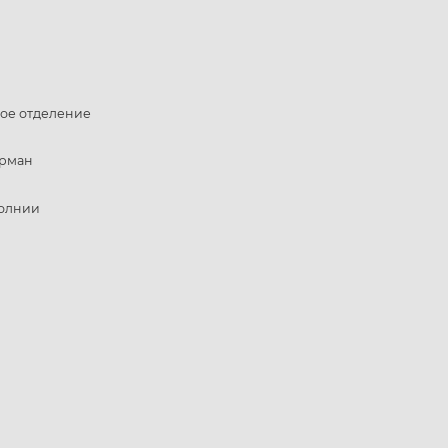
ое отделение
арман
олнии