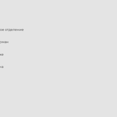
ое отделение
арман
ке
на