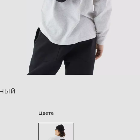
рный
Цвета