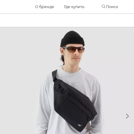
Часто ищут
О бренде
Где купить
Поиск
ботинки
куртка
брюки
рюкзак
джинсы