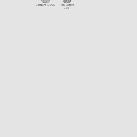
Cordura 1000D
Poly Oxford
210D