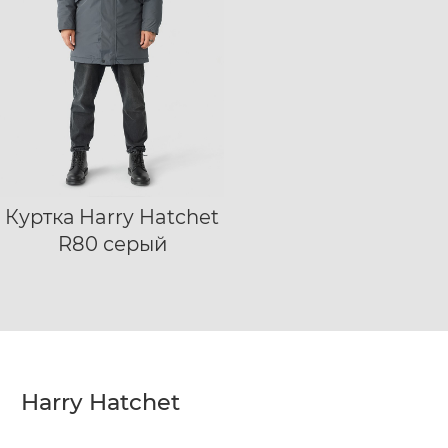
Куртка Harry Hatchet
S
M
L
XL
R80 серый
XXL
XXXL
Harry Hatchet