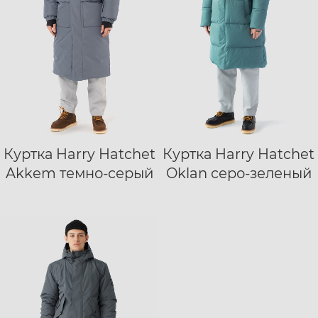
Куртка Harry Hatchet
Куртка Harry Hatchet
XS
S
M
L
XS
S
M
L
Akkem темно-серый
Oklan серо-зеленый
XL
XXL
XL
XXL