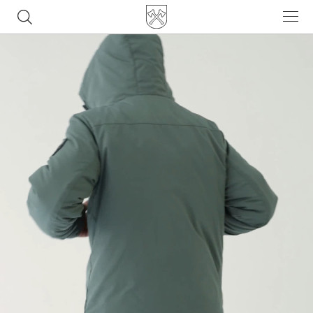
Часто ищут
ботинки
куртка
брюки
рюкзак
джинсы
Популярные товары