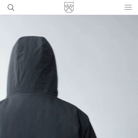
Часто ищут
ботинки
куртка
брюки
рюкзак
джинсы
Популярные товары