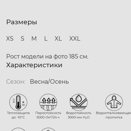
Размеры
XS
S
M
L
XL
XXL
Рост модели на фото 185 см.
Характеристики
Сезон:
Весна/Осень
Теплозащита
Паростойкость
Водостойкость
Водоотталкивающа
до -10°С
5000 г/м²/24 ч
3000 мм H₂O
пропитка