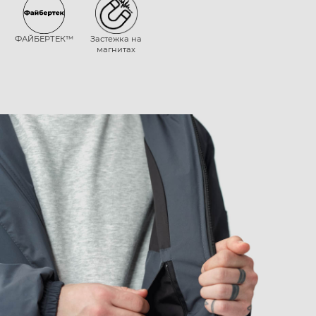
ФАЙБЕРТЕК™
Застежка на
магнитах