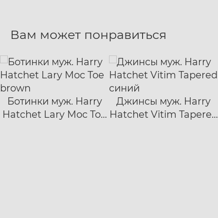
Вам может понравиться
Ботинки муж. Harry
Джинсы муж. Harry
40
41
42
28/30
Hatchet Lary Moc Toe
Hatchet Vitim Tapered
43
44
45
46
47
29/30
30/30
31/30
brown
синий
32/30
33/30
34/30
36/30
38/30
40/30