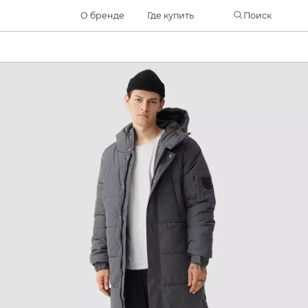
Часто ищут
О бренде
Где купить
Поиск
ботинки
куртка
брюки
рюкзак
джинсы