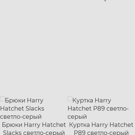
AW mono black
Брюки Harry Hatchet
Куртка Harry Hatchet
XS
S
M
L
S
M
L
XL
Slacks светло-серый
P89 светло-серый
XL
XXL