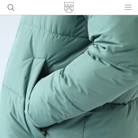
Часто ищут
ботинки
куртка
брюки
рюкзак
джинсы
Популярные товары