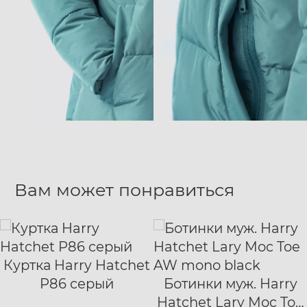
Вам может понравиться
Куртка Harry Hatchet
S
M
L
XL
P86 серый
Ботинки муж. Harry
XXL
XXXL
40
41
42
Hatchet Lary Moc Toe
43
44
45
46