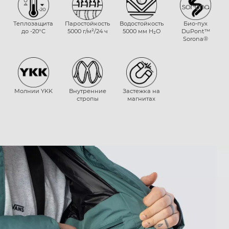
Теплозащита
Паростойкость
Водостойкость
Био-пух
до -20°С
5000 г/м²/24 ч
5000 мм H₂O
DuPont™
Sorona®
Молнии YKK
Внутренние
Застежка на
стропы
магнитах