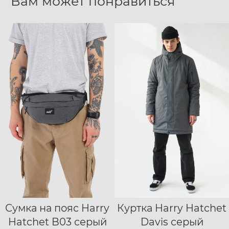
Вам может понравиться
Сумка на пояс Harry
Куртка Harry Hatchet
S
M
L
XL
Hatchet B03 серый
Davis серый
XXL
XXXL