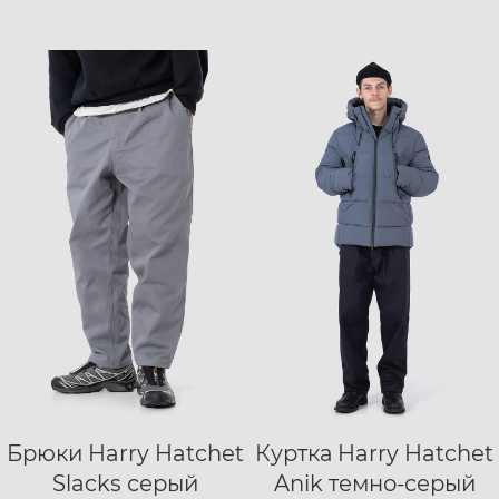
Брюки Harry Hatchet
Куртка Harry Hatchet
XS
S
M
L
S
M
L
XL
Slacks серый
Anik темно-серый
XL
XXL
XXL
XXXL