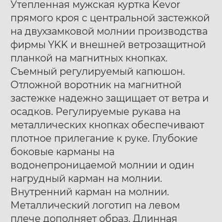
Утепленная мужская куртка Kevor
прямого кроя с центральной застежкой
на двухзамковой молнии производства
фирмы YKK и внешней ветрозащитной
планкой на магнитных кнопках.
Съемный регулируемый капюшон.
Ботинки муж. Harry
Ботинки муж. Harry
40
41
42
40
41
42
Отложной воротник на магнитной
Hatchet Debris mono
Hatchet Bluff black
43
44
45
46
47
43
44
45
46
47
застежке надежно защищает от ветра и
black
осадков. Регулируемые рукава на
металлических кнопках обеспечивают
плотное прилегание к руке. Глубокие
боковые карманы на
водонепроницаемой молнии и один
нагрудный карман на молнии.
Внутренний карман на молнии.
Металлический логотип на левом
плече дополняет образ. Длинная