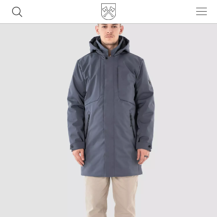
Часто ищут
ботинки
куртка
брюки
рюкзак
джинсы
Популярные товары