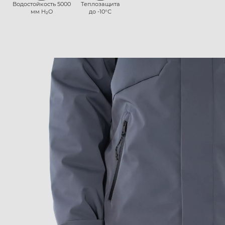
Водостойкость 5000
Теплозащита
мм H₂O
до -10°С