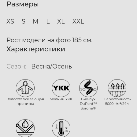
Размеры
XS
S
M
L
XL
XXL
Рост модели на фото 185 см.
Характеристики
Сезон:
Весна/Осень
Водоотталкивающая
Молнии YKK
Био-пух
Паростойкость
пропитка
DuPont™
5000 г/м²/24 ч
Sorona®