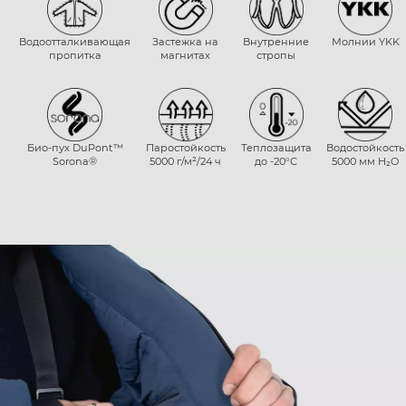
Водоотталкивающая
Застежка на
Внутренние
Молнии YKK
пропитка
магнитах
стропы
Био-пух DuPont™
Паростойкость
Теплозащита
Водостойкость
Sorona®
5000 г/м²/24 ч
до -20°С
5000 мм H₂O