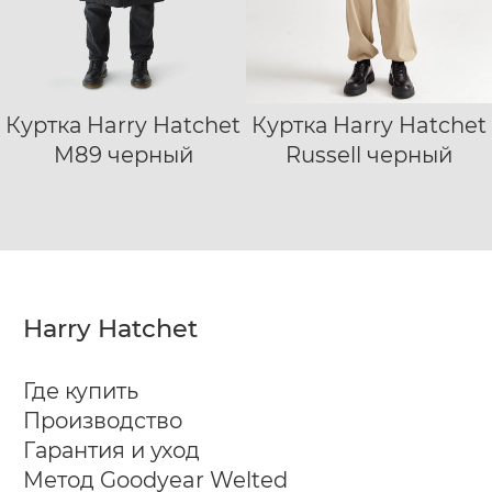
Куртка Harry Hatchet
Куртка Harry Hatchet
XS
S
M
L
XXXXL
XS
M89 черный
Russell черный
XL
XXL
XXXL
S
M
L
XL
XXL
XXXL
Harry Hatchet
Где купить
Производство
Гарантия и уход
Метод Goodyear Welted