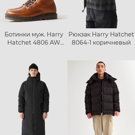
Ботинки муж. Harry
Рюкзак Harry Hatchet
40
41
42
Hatchet 4806 AW
8064-1 коричневый
43
44
45
46
brown