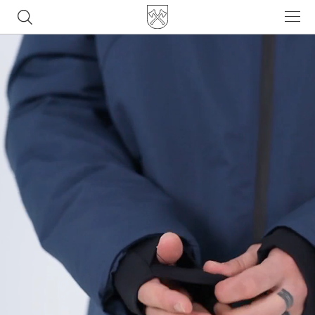
Часто ищут
ботинки
куртка
брюки
рюкзак
джинсы
Популярные товары