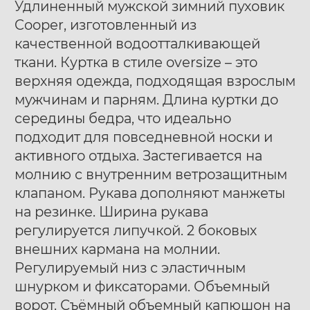
Удлиненный мужской зимний пуховик
Cooper, изготовленный из
качественной водоотталкивающей
ткани. Куртка в стиле oversize – это
верхняя одежда, подходящая взрослым
мужчинам и парням. Длина куртки до
Ботинки муж. Harry
Ботинки муж. Harry
40
41
42
40
41
42
середины бедра, что идеально
Hatchet Debris mono
Hatchet Bluff black
43
44
45
46
47
43
44
45
46
47
подходит для повседневной носки и
black
активного отдыха. Застегивается на
молнию с внутренним ветрозащитным
клапаном. Рукава дополняют манжеты
на резинке. Ширина рукава
регулируется липучкой. 2 боковых
внешних кармана на молнии.
Регулируемый низ с эластичным
шнурком и фиксаторами. Объемный
ворот. Съёмный объемный капюшон на