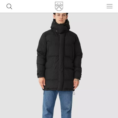
Часто ищут
ботинки
куртка
брюки
рюкзак
джинсы
Популярные товары