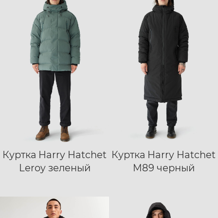
Куртка Harry Hatchet
Куртка Harry Hatchet
S
M
L
XL
XS
S
M
L
Leroy зеленый
M89 черный
XXL
XL
XXL
XXXL