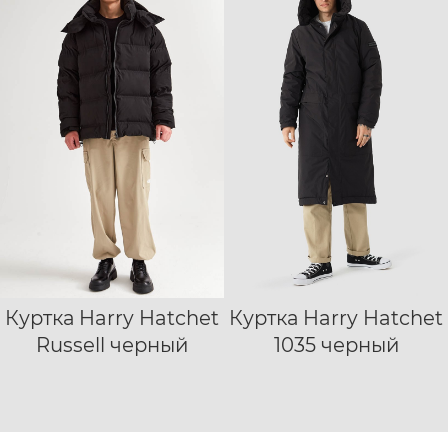
Куртка Harry Hatchet
Куртка Harry Hatchet
XXXXL
XS
XS
S
M
L
Russell черный
1035 черный
S
M
L
XL
XXL
XL
XXL
XXXL
XXXL