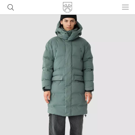
Часто ищут
ботинки
куртка
брюки
рюкзак
джинсы
Популярные товары