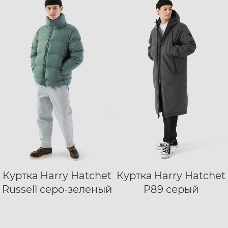
Куртка Harry Hatchet
Куртка Harry Hatchet
XS
S
M
L
S
M
L
XL
Russell серо-зеленый
P89 серый
XL
XXL
XXXL
XXL
XXXL