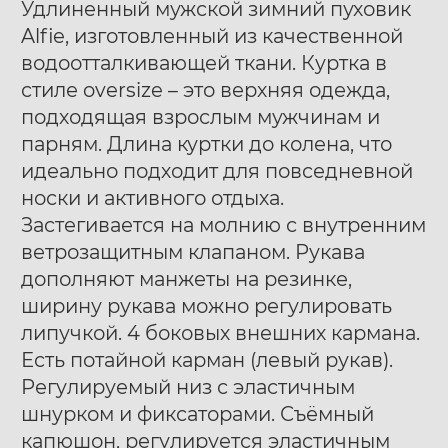
Удлиненный мужской зимний пуховик
Alfie, изготовленный из качественной
водоотталкивающей ткани. Куртка в
стиле oversize – это верхняя одежда,
подходящая взрослым мужчинам и
парням. Длина куртки до колена, что
Ботинки муж. Harry
Ботинки муж. Harry
40
41
42
40
41
42
идеально подходит для повседневной
Hatchet Debris mono
Hatchet Bluff black
43
44
45
46
47
43
44
45
46
47
носки и активного отдыха.
black
Застегивается на молнию с внутренним
ветрозащитным клапаном. Рукава
дополняют манжеты на резинке,
ширину рукава можно регулировать
липучкой. 4 боковых внешних кармана.
Есть потайной карман (левый рукав).
Регулируемый низ с эластичным
шнурком и фиксаторами. Съёмный
капюшон, регулируется эластичным