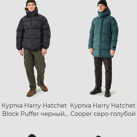
Куртка Harry Hatchet
Куртка Harry Hatchet
XXS
XS
S
S
M
L
XL
Block Puffer черный/
Cooper серо-голубой
M
L
XL
XXL
XXL
черный