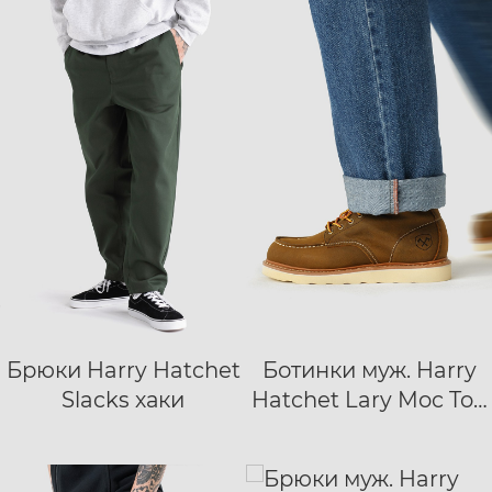
Брюки Harry Hatchet
Ботинки муж. Harry
XS
S
M
L
40
41
42
Slacks хаки
Hatchet Lary Moc Toe
XL
XXL
XXXL
43
44
45
46
47
brown