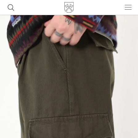
Часто ищут
ботинки
куртка
брюки
рюкзак
джинсы
Популярные товары