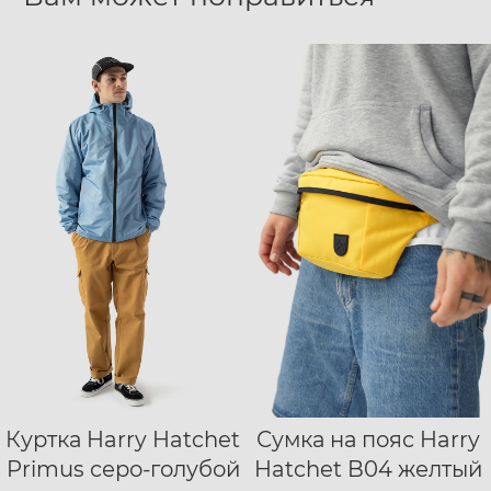
Куртка Harry Hatchet
Сумка на пояс Harry
S
M
L
XL
Primus серо-голубой
Hatchet B04 желтый