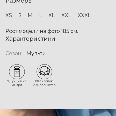
Размеры
XS
S
M
L
XL
XXL
XXXL
Рост модели на фото 185 см.
Характеристики
Сезон:
Мульти
9,5 унций на
80% хлопок,
кв. ярд.
20% полиэстер