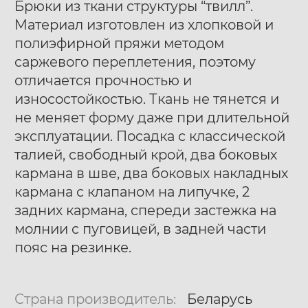
Брюки из ткани структуры “твилл”.
Материал изготовлен из хлопковой и
полиэфирной пряжи методом
саржевого переплетения, поэтому
отличается прочностью и
износостойкостью. Ткань не тянется и
Ботинки муж. Harry
Ботинки муж. Harry
40
41
42
40
41
42
не меняет форму даже при длительной
Hatchet Debris mono
Hatchet Bluff black
43
44
45
46
47
43
44
45
46
47
эксплуатации. Посадка с классической
black
талией, свободный крой, два боковых
кармана в шве, два боковых накладных
кармана с клапаном на липучке, 2
задних кармана, спереди застежка на
молнии с пуговицей, в задней части
пояс на резинке.
Страна производитель:
Беларусь