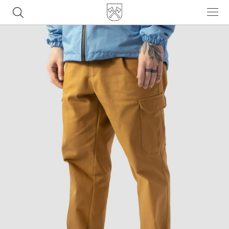
Часто ищут
ботинки
куртка
брюки
рюкзак
джинсы
Популярные товары