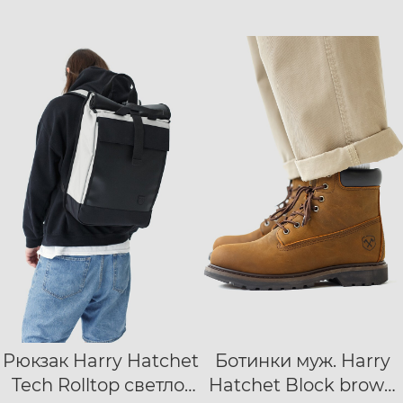
Рюкзак Harry Hatchet
Ботинки муж. Harry
40
41
42
Tech Rolltop светло-
Hatchet Block brown
43
44
45
46
47