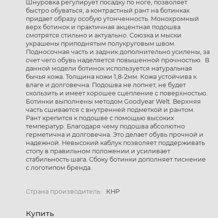
Шнуровка регулирует посадку по ноге, позволяет
быстро обуваться, а контрастный рант на ботинках
придает образу особую утонченность. Монохромный
верх ботинок и практичная акцентная подошва
смотрятся стильно и актуально. Союзка и мыски
украшены приподнятым полукруговым швом.
Подносочная часть и задник дополнительно усилены, за
счет чего обувь наделяется повышенной прочностью. В
данной модели ботинок используется натуральная
бычья кожа. Толщина кожи 1,8-2мм. Кожа устойчива к
влаге и долговечна. Подошва не лопнет, не будет
скользить и имеет хорошее сцепление с поверхностью.
Ботинки выполнены методом Goodyear Welt. Верхняя
часть сшивается с внутренней подметкой и рантом.
Рант крепится к подошве с помощью высоких
температур. Благодаря чему подошва абсолютно
герметична и долговечна. Это делает обувь прочной и
надежной. Невысокий каблук позволяет поддерживать
стопу в правильном положении и усиливает
стабильность шага. Сбоку ботинки дополняет тиснение
с логотипом бренда.
Страна производитель:
КНР
Купить