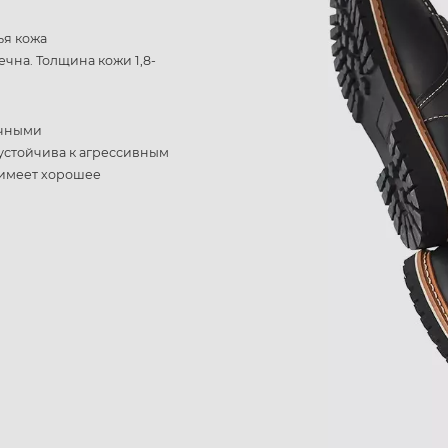
ья кожа
чна. Толщина кожи 1,8-
ичными
 устойчива к агрессивным
и имеет хорошее