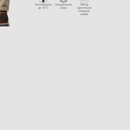
Теплозащита
Натуральная
Метод
до -10°С
кожа
крепления
Goodyear
welted