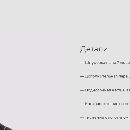
Детали
— Шнуровка на на 7 люв
— Дополнительная пара 
— Подносочная часть и 
— Контрастные рант и ст
— Тиснение с логотипом