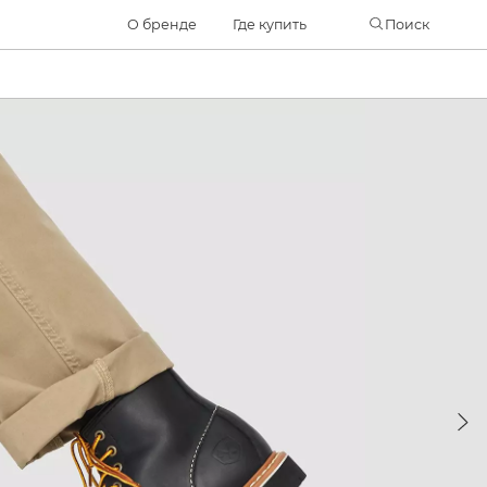
Часто ищут
О бренде
Где купить
Поиск
ботинки
куртка
брюки
рюкзак
джинсы