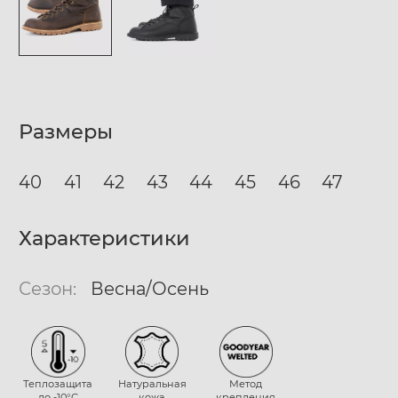
Размеры
40
41
42
43
44
45
46
47
Характеристики
Сезон:
Весна/Осень
Теплозащита
Натуральная
Метод
до -10°С
кожа
крепления