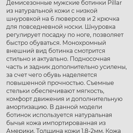
Демисезонные мужские ботинки Pillar
из натуральной кожи с низкой
шнуровкой на 6 люверсов и 2 крючка
для повседневной носки. Шнуровка
регулирует посадку по ноге, позволяет
быстро обуваться. Монохромный
Ботинки муж. Harry
Ботинки муж. Harry
40
41
42
40
41
42
внешний вид ботинка смотрится
Hatchet Debris mono
Hatchet Bluff black
43
44
45
46
47
43
44
45
46
47
стильно и актуально. Подносочная
black
часть и задник дополнительно усилены,
за счет чего обувь наделяется
повышенной прочностью. Съемные
стельки обеспечивают мягкость,
комфорт движения и дополнительную
амортизацию. В данной модели
ботинок используется натуральная
бычья кожа импортированная из
Америки. Толщина кожи 1,8-2мм. Кожа