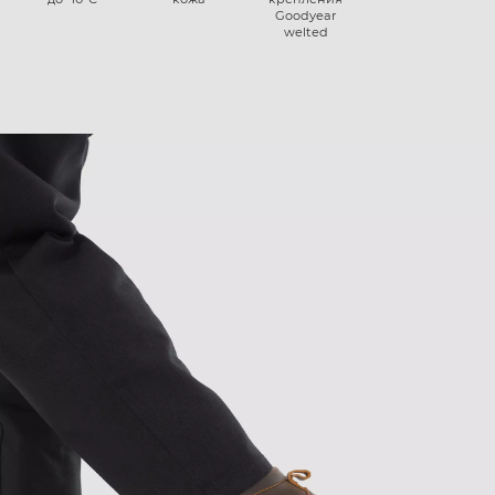
Goodyear
welted