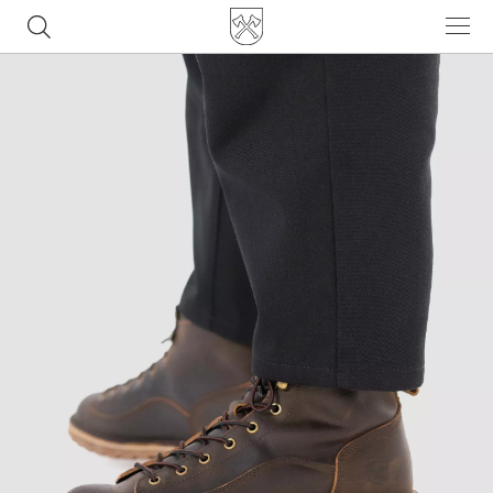
Часто ищут
ботинки
куртка
брюки
рюкзак
джинсы
Популярные товары