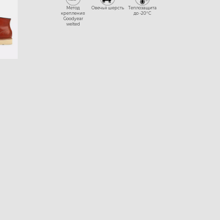
Метод
Овечья шерсть
Теплозащита
крепления
до -20°С
Goodyear
welted