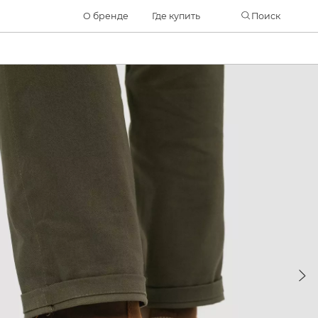
Часто ищут
О бренде
Где купить
Поиск
ботинки
куртка
брюки
рюкзак
джинсы