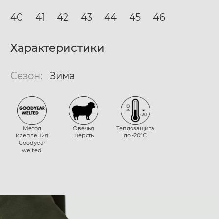
40
41
42
43
44
45
46
Характеристики
Сезон:
Зима
Метод
Овечья
Теплозащита
крепления
шерсть
до -20°С
Goodyear
welted