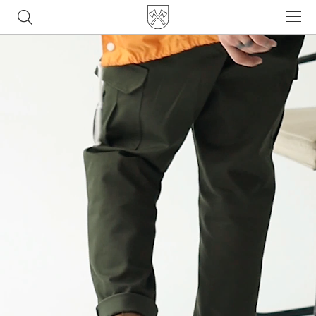
Часто ищут
ботинки
куртка
брюки
рюкзак
джинсы
Популярные товары