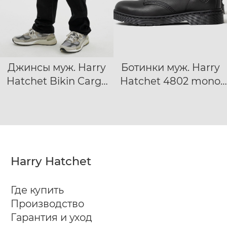
Джинсы муж. Harry
Ботинки муж. Harry
28/32
29/32
40
41
42
Hatchet Bikin Cargo
Hatchet 4802 mono
30/32
31/32
32/32
43
44
45
46
47
черный
black
33/32
34/32
36/32
Harry Hatchet
Где купить
Производство
Гарантия и уход