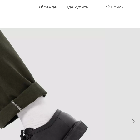
Часто ищут
О бренде
Где купить
Поиск
ботинки
куртка
брюки
рюкзак
джинсы