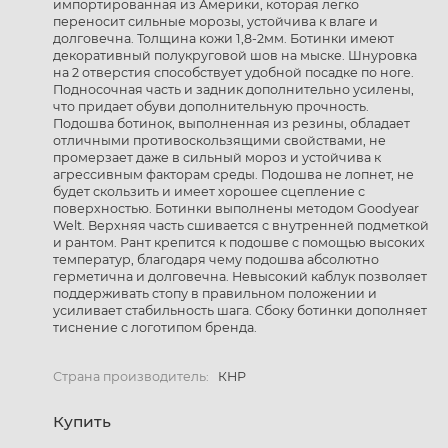
импортированная из Америки, которая легко
переносит сильные морозы, устойчива к влаге и
долговечна. Толщина кожи 1,8-2мм. Ботинки имеют
декоративный полукруговой шов на мыске. Шнуровка
на 2 отверстия способствует удобной посадке по ноге.
Подносочная часть и задник дополнительно усилены,
что придает обуви дополнительную прочность.
Подошва ботинок, выполненная из резины, обладает
отличными противоскользящими свойствами, не
промерзает даже в сильный мороз и устойчива к
агрессивным факторам среды. Подошва не лопнет, не
будет скользить и имеет хорошее сцепление с
поверхностью. Ботинки выполнены методом Goodyear
Welt. Верхняя часть сшивается с внутренней подметкой
и рантом. Рант крепится к подошве с помощью высоких
температур, благодаря чему подошва абсолютно
герметична и долговечна. Невысокий каблук позволяет
поддерживать стопу в правильном положении и
усиливает стабильность шага. Сбоку ботинки дополняет
тиснение с логотипом бренда.
Страна производитель:
КНР
Купить