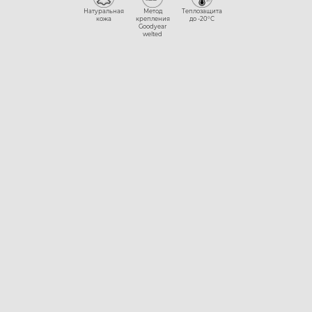
Натуральная
Метод
Теплозащита
кожа
крепления
до -20°С
Goodyear
welted