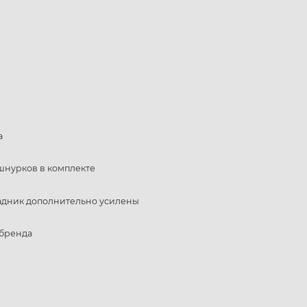
а
шнурков в комплекте
задник дополнительно усилены
 бренда