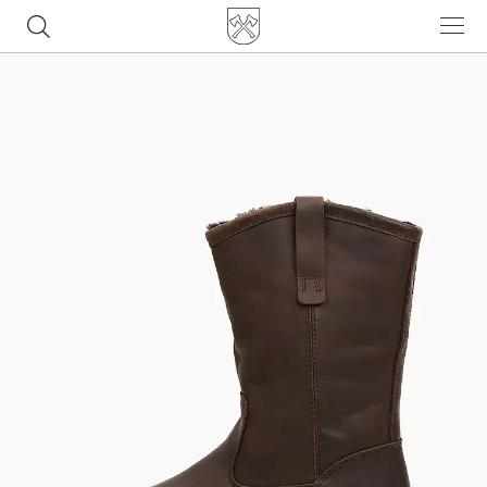
Часто ищут
ботинки
куртка
брюки
рюкзак
джинсы
Популярные товары