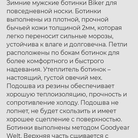
Зимние мужские ботинки Biker для
повседневной носки. Ботинки
выполнены из плотной, прочной
бычьей кожи толщиной 2мм, которая
легко переносит сильные морозы,
устойчива к влаге и долговечна. Петли
Ботинки муж. Harry
Ботинки муж. Harry
40
41
42
40
41
42
расположены по бокам ботинок для
Hatchet Debris mono
Hatchet Bluff black
43
44
45
46
47
43
44
45
46
47
более комфортного и быстрого
black
надевания. Утеплитель ботинок –
настоящий, густой овечий мех.
Подошва из резины обеспечивает
хорошую теплоизоляцию, прочность и
сопротивление холоду. Подошва не
лопнет, не будет скользить и имеет
хорошее сцепление с поверхностью.
Ботинки выполнены методом Goodyear
Welt. Верхняя часть сшивается с