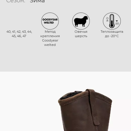
Сезон:
Зима
40, 41, 42, 43, 44,
Метод
Овечья
Теплозащита
45, 46, 47
крепления
шерсть
до -20°С
Goodyear
welted