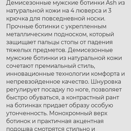
Демисезонные мужские ботинки Ash из
натуральной кожи на 4 люверса и 3
крючка для повседневной носки.
Прочные ботинки с укрепленным
металлическим подноском, который
защищает пальцы стопы от падения
Ботинки муж. Harry
Ботинки муж. Harry
40
41
42
40
41
42
тяжелых предметов. Демисезонные
Hatchet Debris mono
Hatchet Bluff black
43
44
45
46
47
43
44
45
46
47
мужские ботинки из натуральной кожи
black
сочетают премиальный стиль,
инновационные технологии комфорта и
непревзойденное качество. Шнуровка
регулирует посадку по ноге, позволяет
быстро обуваться, а контрастный рант
на ботинках придает образу особую
утонченность. Монохромный верх
ботинок и практичная акцентная
подошва смотрятся стильно и