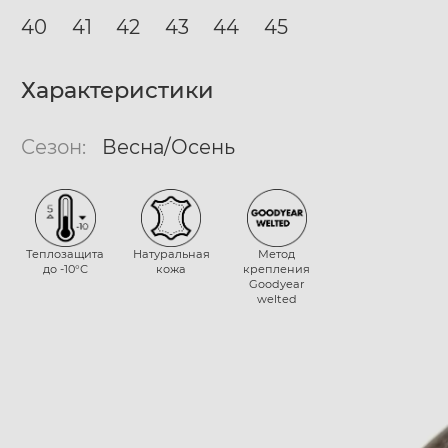
40
41
42
43
44
45
Характеристики
Сезон:
Весна/Осень
Теплозащита
Натуральная
Метод
до -10°С
кожа
крепления
Goodyear
welted