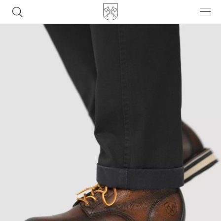
Часто ищут
ботинки
куртка
брюки
рюкзак
джинсы
Популярные товары