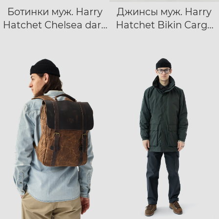
Ботинки муж. Harry
Джинсы муж. Harry
40
41
42
28/32
29/32
Hatchet Chelsea dark
Hatchet Bikin Cargo
43
44
45
46
47
30/32
31/32
32/32
brown
черный
33/32
34/32
36/32