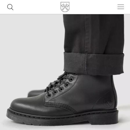
Часто ищут
ботинки
куртка
брюки
рюкзак
джинсы
Популярные товары