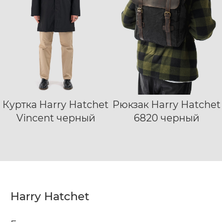
Куртка Harry Hatchet
Рюкзак Harry Hatchet
XS
S
M
L
Vincent черный
6820 черный
XL
XXL
XXXL
Harry Hatchet