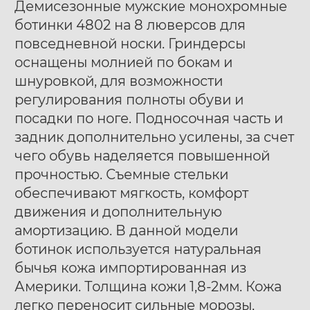
Демисезонные мужские монохромные
ботинки 4802 на 8 люверсов для
повседневной носки. Гриндерсы
оснащены молнией по бокам и
шнуровкой, для возможности
регулирования полноты обуви и
Ботинки муж. Harry
Ботинки муж. Harry
40
41
42
40
41
42
посадки по ноге. Подносочная часть и
Hatchet Debris mono
Hatchet Bluff black
43
44
45
46
47
43
44
45
46
47
задник дополнительно усилены, за счет
black
чего обувь наделяется повышенной
прочностью. Съемные стельки
обеспечивают мягкость, комфорт
движения и дополнительную
амортизацию. В данной модели
ботинок используется натуральная
бычья кожа импортированная из
Америки. Толщина кожи 1,8-2мм. Кожа
легко переносит сильные морозы,