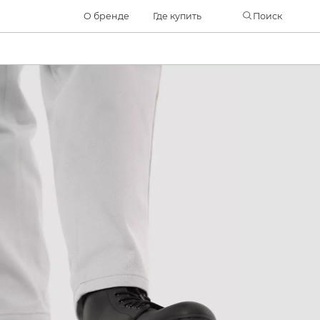
Часто ищут
О бренде
Где купить
Поиск
ботинки
куртка
брюки
рюкзак
джинсы