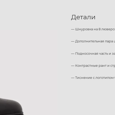
Детали
­— Шнуровка на 8 люверс
—­ Дополнительная пара 
— Подносочная часть и 
—­ Контрастные рант и ст
— Тиснение с логотипом