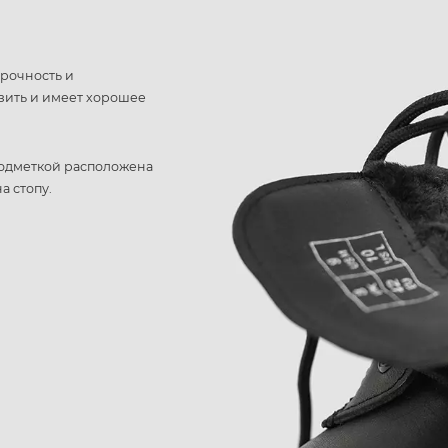
рочность и
ьзить и имеет хорошее
подметкой расположена
а стопу.