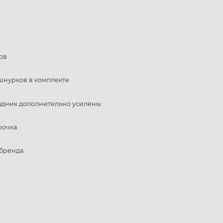
ов
шнурков в комплекте
задник дополнительно усилены
рочка
 бренда