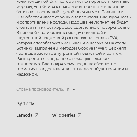
кожи толщиной 2мм, которая легко переносит сильные
морозы, устойчива к влаге и долговечна. Утеплитель
ботинок – настоящий, густой овечий мех. Подошва из
ПВХ обеспечивает хорошую теплоизоляцию, прочность
и сопротивление холоду. Подошва не лопнет, не будет
скользить и имеет хорошее сцепление с поверхностью.
В носовой части ботинка между подошвой и
внутренней подметкой расположена вставка EVA,
которая способствует уменьшению нагрузки на стопу.
Ботинки выполнены методом Goodyear Welt. Верхняя
часть сшивается с внутренней подметкой и рантом.
Рант крепится к подошве с помощью высоких
температур. Благодаря чему подошва абсолютно
герметична и долговечна. Это делает обувь прочной и
надежной.
Страна производитель:
КНР
Купить
Lamoda
Wildberries