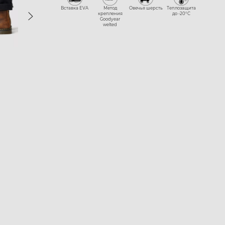
Вставка EVA
Метод
Овечья шерсть
Теплозащита
крепления
до -20°С
Goodyear
welted